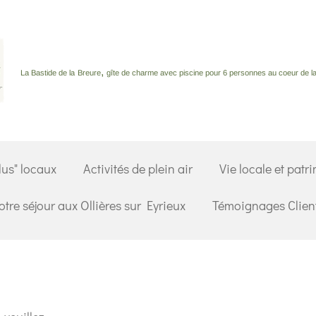
,
La Bastide de la
Breure
gîte de charme avec piscine pour 6 personnes au coeur de la 
lus" locaux
Activités de plein air
Vie locale et patr
otre séjour aux Ollières sur Eyrieux
Témoignages Clien