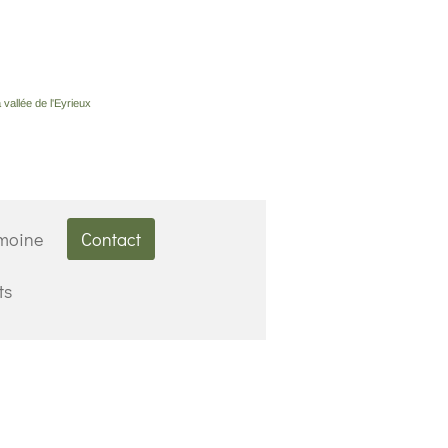
vallée de l'Eyrieux
imoine
Contact
ts